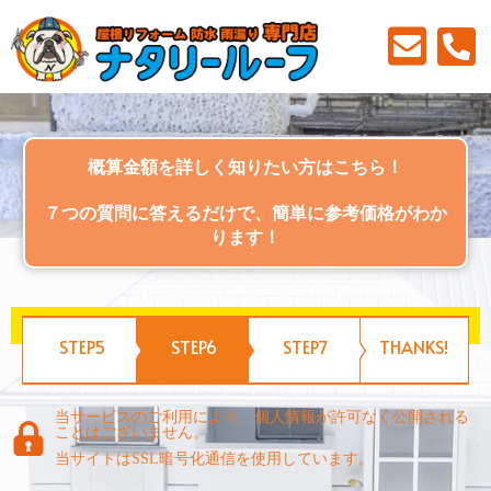
概算金額を詳しく知りたい方はこちら！
７つの質問に答えるだけで、簡単に参考価格がわか
ります！
Please fill out the form on the previous page.
STEP5
STEP6
STEP7
THANKS!
当サービスのご利用により、個人情報が許可なく公開される
ことはございません。
当サイトはSSL暗号化通信を使用しています。